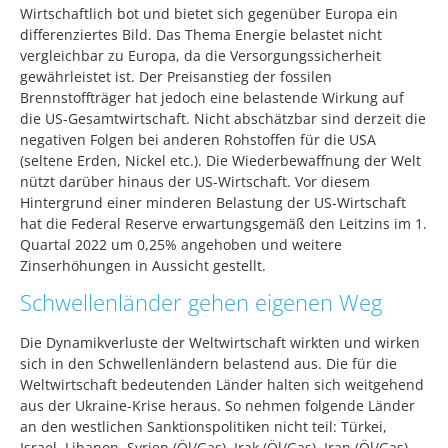
Wirtschaftlich bot und bietet sich gegenüber Europa ein
differenziertes Bild. Das Thema Energie belastet nicht
vergleichbar zu Europa, da die Versorgungssicherheit
gewährleistet ist. Der Preisanstieg der fossilen
Brennstoffträger hat jedoch eine belastende Wirkung auf
die US-Gesamtwirtschaft. Nicht abschätzbar sind derzeit die
negativen Folgen bei anderen Rohstoffen für die USA
(seltene Erden, Nickel etc.). Die Wiederbewaffnung der Welt
nützt darüber hinaus der US-Wirtschaft. Vor diesem
Hintergrund einer minderen Belastung der US-Wirtschaft
hat die Federal Reserve erwartungsgemäß den Leitzins im 1.
Quartal 2022 um 0,25% angehoben und weitere
Zinserhöhungen in Aussicht gestellt.
Schwellenländer gehen eigenen Weg
Die Dynamikverluste der Weltwirtschaft wirkten und wirken
sich in den Schwellenländern belastend aus. Die für die
Weltwirtschaft bedeutenden Länder halten sich weitgehend
aus der Ukraine-Krise heraus. So nehmen folgende Länder
an den westlichen Sanktionspolitiken nicht teil: Türkei,
Israel, Libanon, Syrien (Öl/Gas), Irak (Öl/Gas), Iran (Öl/Gas),