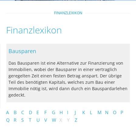
FINANZLEXIKON
Finanzlexikon
Bausparen
Das Bausparen ist eine Alternative zur Finanzierung von
Immobilien, wobei der Bausparer in einer vertraglich
geregelten Zeit einen festen Betrag anspart. Der übrige
Teil des benötigten Kapitals, welches zum Bau einer
Immobilie nötig ist, wird dann durch ein Bauspardarlehen
gedeckt.
A
B
C
D
E
F
G
H
I
J
K
L
M
N
O
P
Q
R
S
T
U
V
W
X
Y
Z