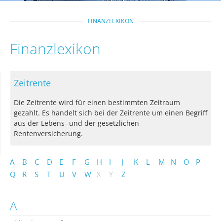
FINANZLEXIKON
Finanzlexikon
Zeitrente
Die Zeitrente wird für einen bestimmten Zeitraum
gezahlt. Es handelt sich bei der Zeitrente um einen Begriff
aus der Lebens- und der gesetzlichen
Rentenversicherung.
A
B
C
D
E
F
G
H
I
J
K
L
M
N
O
P
Q
R
S
T
U
V
W
X
Y
Z
A