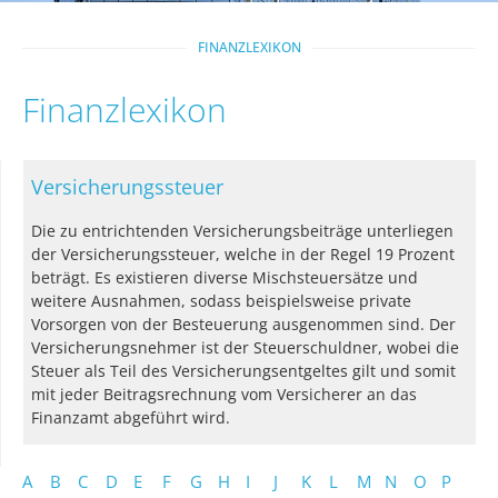
FINANZLEXIKON
Finanzlexikon
Versicherungssteuer
Die zu entrichtenden Versicherungsbeiträge unterliegen
der Versicherungssteuer, welche in der Regel 19 Prozent
beträgt. Es existieren diverse Mischsteuersätze und
weitere Ausnahmen, sodass beispielsweise private
Vorsorgen von der Besteuerung ausgenommen sind. Der
Versicherungsnehmer ist der Steuerschuldner, wobei die
Steuer als Teil des Versicherungsentgeltes gilt und somit
mit jeder Beitragsrechnung vom Versicherer an das
Finanzamt abgeführt wird.
A
B
C
D
E
F
G
H
I
J
K
L
M
N
O
P