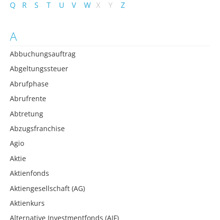
Q
R
S
T
U
V
W
X
Y
Z
A
Abbuchungsauftrag
Abgeltungssteuer
Abrufphase
Abrufrente
Abtretung
Abzugsfranchise
Agio
Aktie
Aktienfonds
Aktiengesellschaft (AG)
Aktienkurs
Alternative Investmentfonds (AIF)