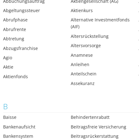
Abbuchungsauftrag
Aktiengesellschaft (AG)
Abgeltungssteuer
Aktienkurs
Abrufphase
Alternative Investmentfonds
(AIF)
Abrufrente
Altersrückstellung
Abtretung
Altersvorsorge
Abzugsfranchise
Anamnese
Agio
Anleihen
Aktie
Anteilschein
Aktienfonds
Assekuranz
B
Baisse
Behindertenrabatt
Bankenaufsicht
Beitragsfreie Versicherung
Bankensystem
Beitragsrückerstattung