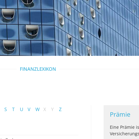
FINANZLEXIKON
S
T
U
V
W
X
Y
Z
Prämie
Eine Prämie i
Versicherungs