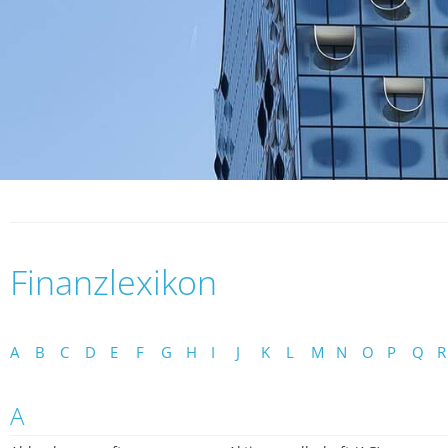
Finanzlexikon
A
B
C
D
E
F
G
H
I
J
K
L
M
N
O
P
Q
R
A