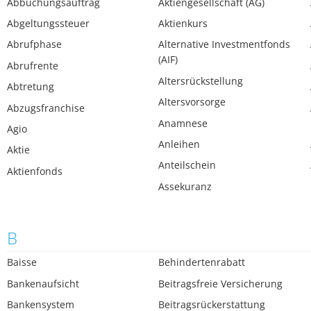
Abbuchungsauftrag
Aktiengesellschaft (AG)
Abgeltungssteuer
Aktienkurs
Abrufphase
Alternative Investmentfonds
(AIF)
Abrufrente
Altersrückstellung
Abtretung
Altersvorsorge
Abzugsfranchise
Anamnese
Agio
Anleihen
Aktie
Anteilschein
Aktienfonds
Assekuranz
B
Baisse
Behindertenrabatt
Bankenaufsicht
Beitragsfreie Versicherung
Bankensystem
Beitragsrückerstattung