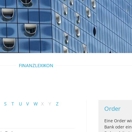
FINANZLEXIKON
S
T
U
V
W
X
Y
Z
Order
Eine Order wi
Bank oder ein