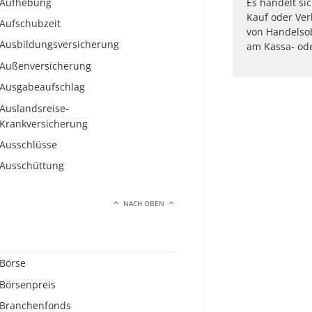
Aufhebung
Es handelt si
Kauf oder Ve
Aufschubzeit
von Handelsob
Ausbildungsversicherung
am Kassa- ode
Außenversicherung
Ausgabeaufschlag
Auslandsreise-
Krankversicherung
Ausschlüsse
Ausschüttung
NACH OBEN
Börse
Börsenpreis
Branchenfonds