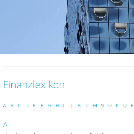
Finanzlexikon
A
B
C
D
E
F
G
H
I
J
K
L
M
N
O
P
Q
R
A