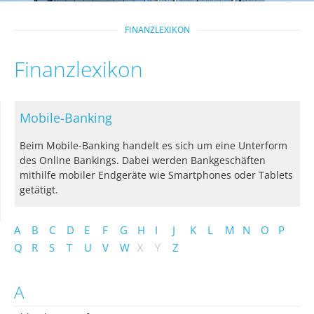
FINANZLEXIKON
Finanzlexikon
Mobile-Banking
Beim Mobile-Banking handelt es sich um eine Unterform
des Online Bankings. Dabei werden Bankgeschäften
mithilfe mobiler Endgeräte wie Smartphones oder Tablets
getätigt.
A
B
C
D
E
F
G
H
I
J
K
L
M
N
O
P
Q
R
S
T
U
V
W
X
Y
Z
A