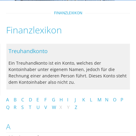
FINANZLEXIKON
Finanzlexikon
Treuhandkonto
Ein Treuhandkonto ist ein Konto, welches der
Kontoinhaber unter eigenem Namen, jedoch für die
Rechnung einer anderen Person führt. Dieses Konto steht
dem Kontoinhaber also nicht zu.
A
B
C
D
E
F
G
H
I
J
K
L
M
N
O
P
Q
R
S
T
U
V
W
X
Y
Z
A