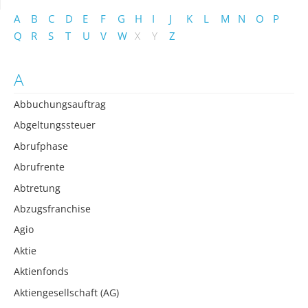
A
B
C
D
E
F
G
H
I
J
K
L
M
N
O
P
Q
R
S
T
U
V
W
X
Y
Z
A
Abbuchungsauftrag
Abgeltungssteuer
Abrufphase
Abrufrente
Abtretung
Abzugsfranchise
Agio
Aktie
Aktienfonds
Aktiengesellschaft (AG)