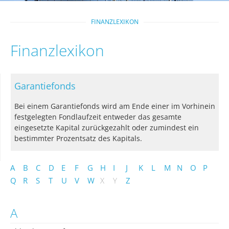
FINANZLEXIKON
Finanzlexikon
Garantiefonds
Bei einem Garantiefonds wird am Ende einer im Vorhinein
festgelegten Fondlaufzeit entweder das gesamte
eingesetzte Kapital zurückgezahlt oder zumindest ein
bestimmter Prozentsatz des Kapitals.
A
B
C
D
E
F
G
H
I
J
K
L
M
N
O
P
Q
R
S
T
U
V
W
X
Y
Z
A