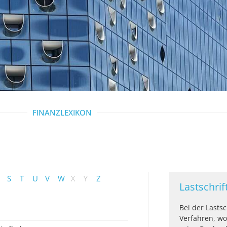
FINANZLEXIKON
S
T
U
V
W
X
Y
Z
Lastschrif
Bei der Lastsc
Verfahren, wo