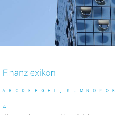
Finanzlexikon
A
B
C
D
E
F
G
H
I
J
K
L
M
N
O
P
Q
R
A