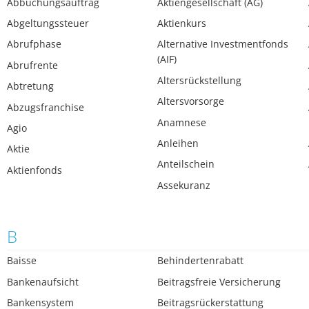
Abbuchungsauftrag
Aktiengesellschaft (AG)
Abgeltungssteuer
Aktienkurs
Abrufphase
Alternative Investmentfonds
(AIF)
Abrufrente
Altersrückstellung
Abtretung
Altersvorsorge
Abzugsfranchise
Anamnese
Agio
Anleihen
Aktie
Anteilschein
Aktienfonds
Assekuranz
B
Baisse
Behindertenrabatt
Bankenaufsicht
Beitragsfreie Versicherung
Bankensystem
Beitragsrückerstattung