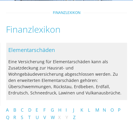
FINANZLEXIKON
Finanzlexikon
Elementarschäden
Eine Versicherung für Elementarschäden kann als
Zusatzdeckung zur Hausrat- und
Wohngebäudeversicherung abgeschlossen werden. Zu
den erweiterten Elementarschäden gehören:
Überschwemmungen, Rückstau, Erdbeben, Erdfall,
Erdrutsch, Schneedruck, Lawinen und Vulkanausbrüche.
A
B
C
D
E
F
G
H
I
J
K
L
M
N
O
P
Q
R
S
T
U
V
W
X
Y
Z