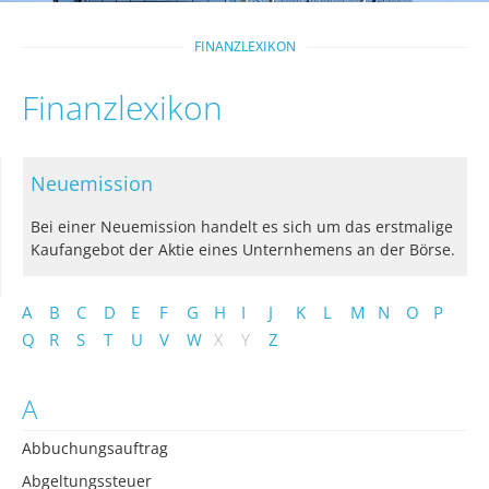
FINANZLEXIKON
Finanzlexikon
Neuemission
Bei einer Neuemission handelt es sich um das erstmalige
Kaufangebot der Aktie eines Unternhemens an der Börse.
A
B
C
D
E
F
G
H
I
J
K
L
M
N
O
P
Q
R
S
T
U
V
W
X
Y
Z
A
Abbuchungsauftrag
Abgeltungssteuer