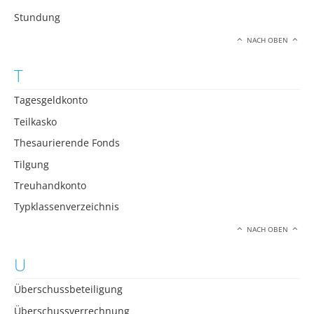
Stundung
NACH OBEN
T
Tagesgeldkonto
Teilkasko
Thesaurierende Fonds
Tilgung
Treuhandkonto
Typklassenverzeichnis
NACH OBEN
U
Überschussbeteiligung
Überschussverrechnung